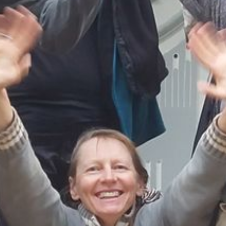
Über mich
FAQ
Presse / Referenzen
links
Zeitungsartikel