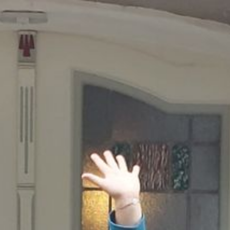
Deutsch
⌂
Kursablauf
Kursinhalte
Preise