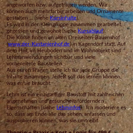
angeworfen bzw. aufgetragen werden. Wir
können auch mehrfarbig arbeiten und Ornamente
gestalten ... (siehe
Kursinhalte
).
Es wird in der Kleingruppe zusammen gearbeitet,
gegessen und gewohnt (siehe
Kursablauf
).
Die Kurse finden im alten Dreiseiten-Bauernhof
(
www.der-Kastanienhof.de
) in Kagendorf statt. Auf
dem Hof, im Heuboden und im Wohnobjekt sind
Lehmanwendungen sichtbar und viele
vorbereitete Baustellen.
Aus euren Fragen stelle ich für jede Gruppe die
Inhalte zusammen. JedeR soll das lernen können,
was er/sie braucht.
Lehm ist ein einzigartiger Baustoff mit zahlreichen
angenehmen und gesundheitsfördernden
Eigenschaften (siehe
Lehminfos
). Ich moderiere es
so, dass am Ende alle das sehen, anfassen und
ausprobieren können, was sie umtreibt.
Theorie + Praxis + Kost + Logis für 499 €