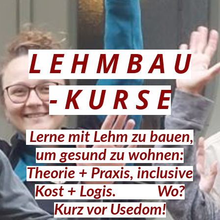
Lehminfos
Kurse bei Dir
L E H M B A U
Dia Show
-
K U R S E
Gästebuch
Lerne mit Lehm zu bauen,
um gesund zu wohnen
:
Kontaktformular
Theori
e + Praxis, inclusive
Kost + Logis.
Wo?
Impressum
Kurz vor Usedom!