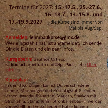
Termine für 2027
: 15.-17.5., 25.-27.6.,
16.-18.7., 13.-15.8. und
17.-19.9.2027
die Kurse sind immer von
Mai bis Au
g/Sep.
Anmelden:
lehmbaukurse@gmx.de
Wer eingezahlt hat, ist angemeldet. Ich sende
Dir die Daten und ein paar Infos.
Kursgeberin:
Beatrice Ortlepp,
ist
Baufacharbeiterin
und
Dipl. Päd.
(siehe
Über
mich
).
Kursablauf
In den 3 Kurstagen kannst Du verschiedene
Lehme, Mischungen und Zuschlagstoffe kennen
lernen. Wandaufbauarten (Mauern, Staaken mit
Strohlehm, Stampflehm, Strohballenbau ...) werden
vorgestellt und verschiedene Putze können