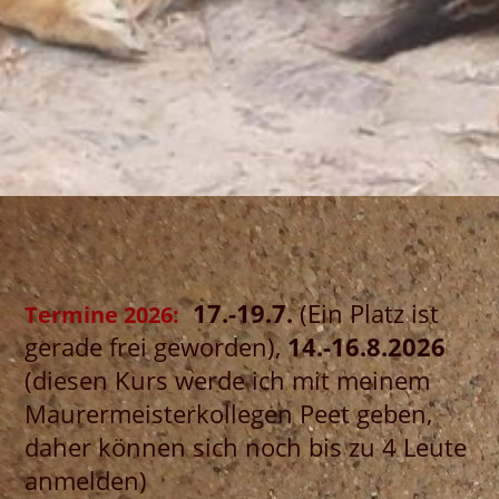
17.-19.7.
(Ein Platz ist
Termine 2026:
gerade frei geworden),
14.-16.8.2026
(diesen Kurs werde ich mit meinem
Maurermeisterkollegen Peet geben,
daher können sich noch bis zu 4 Leute
anmelden)