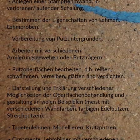
- Anlegen einer Stampflehmwand, in
verlorener/laufender Schalung.
- Bestimmen der Eigenschaften von Lehmen,
Lehmproben.
- Vorbereitung von Putzuntergründen.
- Arbeiten mit verschiedenen
Armierungsgeweben oder Putzträgern.
- Putzoberflächen bearbeiten, d.h. reiben,
schwämmen, verreiben, glätten und verdichten.
- Darstellung und Erklärung verschiedener
Möglichkeiten der Oberflächenbehandlung und -
gestaltung an vielen Beispielen (meist mit
verschiedenen Wandfarben, farbigen Edelputzen,
Streichputzen).
- Tapetenlehmen, Modellieren, Kratzputzen.
- Ornamente, Lehmbilder mit verschiedenen