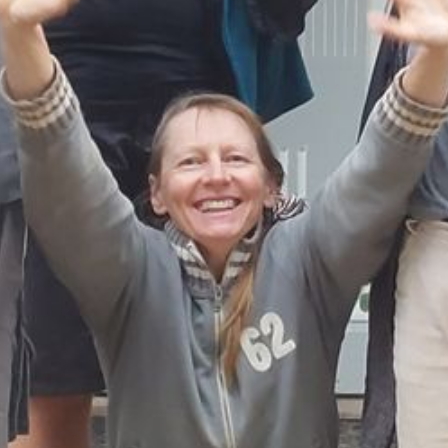
Über mich
FAQ
Presse / Referenzen
links
Zeitungsartikel