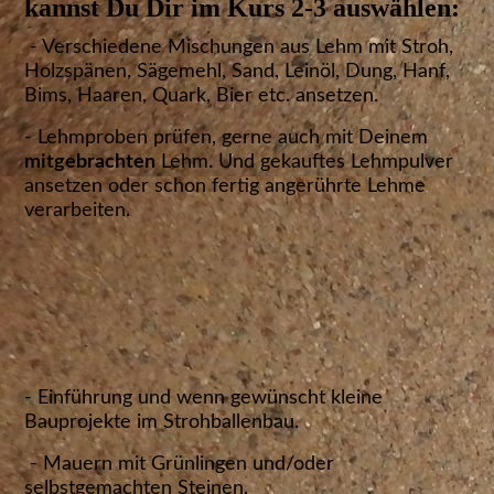
kannst Du Dir im Kurs 2-3 auswählen:
- Verschiedene Mischungen aus Lehm mit Stroh,
Holzspänen, Sägemehl, Sand, Leinöl, Dung, Hanf,
Bims, Haaren, Quark, Bier etc. ansetzen.
- Lehmproben prüfen, gerne auch mit Deinem
mitgebrachten
Lehm. Und gekauftes Lehmpulver
ansetzen oder schon fertig angerührte Lehme
verarbeiten.
- Einführung und wenn gewünscht kleine
Bauprojekte im Strohballenbau.
- Mauern mit Grünlingen und/oder
selbstgemachten Steinen.