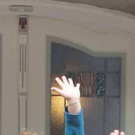
Deutsch
⌂
Kursablauf
Kursinhalte
Preise