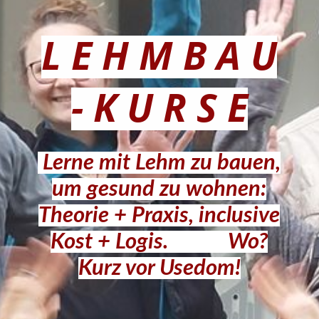
Lehminfos
L E H M B A U
Kurse bei Dir
-
K U R S E
Dia Show
Lerne mit Lehm zu bauen,
Gästebuch
um gesund zu wohnen
:
Theori
e + Praxis, inclusive
Kontaktformular
Kost + Logis.
Wo?
Kurz vor Usedom!
Impressum