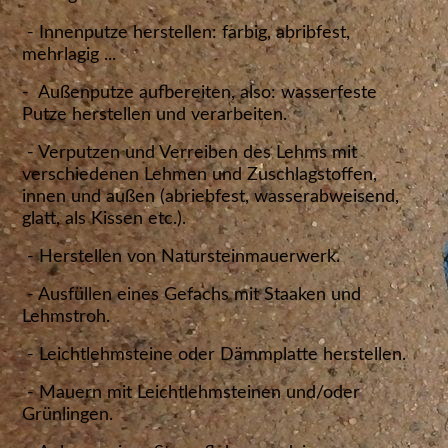
- Innenputze herstellen: farbig, abribfest,
mehrlagig ...
- Außenputze aufbereiten, also: wasserfeste
Putze herstellen und verarbeiten.
- Verputzen und Verreiben des Lehms mit
verschiedenen Lehmen und Zuschlagstoffen,
innen und außen (abriebfest, wasserabweisend,
glatt, als Kissen etc.).
- Herstellen von Natursteinmauerwerk.
- Ausfüllen eines Gefachs mit Staaken und
Lehmstroh.
- Leichtlehmsteine oder Dämmplatte herstellen.
- Mauern mit Leichtlehmsteinen und/oder
Grünlingen.