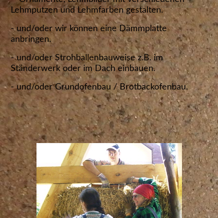
Lehmputzen und Lehmfarben gestalten.
- und/oder wir können eine Dämmplatte
anbringen.
- und/oder Strohballenbauweise z.B. im
Ständerwerk oder im Dach einbauen.
- und/oder Grundofenbau / Brotbackofenbau.